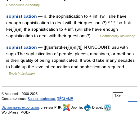
Collocations dictionary
sophistication
— n. the sophistication to + inf. (will she have
enough sophistication to deal with their questions?) * * * [səˌfɪstɪ
keɪʃ(ə)n] the sophistication to + inf. (will she have enough
sophistication to deal with their questions?) …
Combinatory dictionary
sophistication
— [[t]səfɪ̱stɪke͟ɪʃ(ə)n[/t]] N UNCOUNT: usu with
supp The sophistication of people, places, machines, or methods
is their quality of being sophisticated. It would take many decades
to build up the level of education and sophistication required.… …
English dictionary
© Academic, 2000-2026
18+
Contactez-nous:
Support technique
,
RÉCLAME
Dictionnaires exportation
, créé sur PHP,
Joomla,
Drupal,
WordPress, MODx.