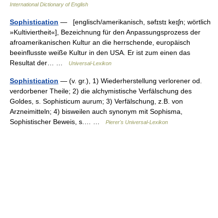
International Dictionary of English
Sophistication
— [englisch/amerikanisch, səfɪstɪ keɪʃn; wörtlich
»Kultiviertheit«], Bezeichnung für den Anpassungsprozess der
afroamerikanischen Kultur an die herrschende, europäisch
beeinflusste weiße Kultur in den USA. Er ist zum einen das
Resultat der… …
Universal-Lexikon
Sophistication
— (v. gr.), 1) Wiederherstellung verlorener od.
verdorbener Theile; 2) die alchymistische Verfälschung des
Goldes, s. Sophisticum aurum; 3) Verfälschung, z.B. von
Arzneimitteln; 4) bisweilen auch synonym mit Sophisma,
Sophistischer Beweis, s.… …
Pierer's Universal-Lexikon