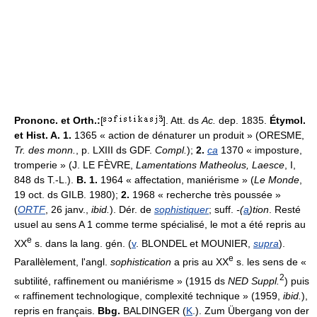
Prononc. et Orth.:
[
]. Att. ds
Ac.
dep. 1835.
Étymol.
et Hist. A. 1.
1365 « action de dénaturer un produit » (ORESME,
Tr. des monn.
, p. LXIII ds GDF.
Compl.
);
2.
ca
1370 « imposture,
tromperie » (J. LE FÈVRE,
Lamentations Matheolus, Laesce
, I,
848 ds T.-L.).
B. 1.
1964 « affectation, maniérisme » (
Le Monde
,
19 oct. ds GILB. 1980);
2.
1968 « recherche très poussée »
(
ORTF
, 26 janv.,
ibid.
). Dér. de
sophistiquer
; suff.
-(
a
)tion
. Resté
usuel au sens A 1 comme terme spécialisé, le mot a été repris au
e
XX
s. dans la lang. gén. (
v
. BLONDEL et MOUNIER,
supra
).
e
Parallèlement, l'angl.
sophistication
a pris au XX
s. les sens de «
2
subtilité, raffinement ou maniérisme » (1915 ds
NED Suppl.
) puis
« raffinement technologique, complexité technique » (1959,
ibid.
),
repris en français.
Bbg.
BALDINGER (
K
.). Zum Übergang von der