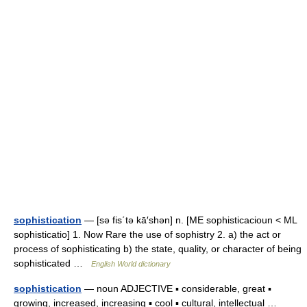
sophistication
— [sə fis΄tə kā′shən] n. [ME sophisticacioun < ML
sophisticatio] 1. Now Rare the use of sophistry 2. a) the act or
process of sophisticating b) the state, quality, or character of being
sophisticated …
English World dictionary
sophistication
— noun ADJECTIVE ▪ considerable, great ▪
growing, increased, increasing ▪ cool ▪ cultural, intellectual …