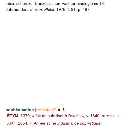
lateinischen zur französischen Fachterminologie im 14.
Jahrhundert.
Z. rom. Philol.
1975, t. 91, p. 487.
sophistication
[sɔfistikɑsjɔ̃]
n. f.
ÉTYM.
1370; « fait de subtiliser à l'excès », v. 1340; rare av. le
e
XIX
(1864, in
Année sc. et industr.
); de
sophistiquer.