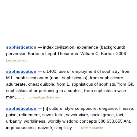
sophistication
— index civilization, experience (background),
perversion Burton s Legal Thesaurus. William C. Burton. 2006 …
Law dictionary
sophistication
— c.1400, use or employment of sophistry, from
M.L. sophisticationem (nom. sophisticatio), from sophisticare
adulterate, cheat quibble, from L. sophisticus of sophists, from Gk.
sophistikos of or pertaining to a sophist, from sophistes a wise
man,… …
Etymology dictionary
sophistication
— [n] culture, style composure, elegance, finesse,
poise, refinement, savoir faire, savoir vivre, social grace, tact,
urbanity, worldliness, worldly wisdom; concepts 388,633,655 Ant.
ingenuousness, naiveté, simplicity …
New thesaurus