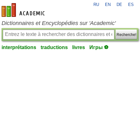
RU
EN
DE
ES
fr-academic.com
Dictionnaires et Encyclopédies sur 'Academic'
Recherche!
interprétations
traductions
livres
Игры ⚽