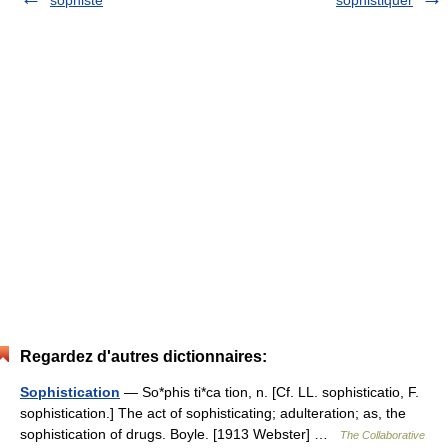
sophiste
sophistiquer
Regardez d'autres dictionnaires:
Sophistication
— So*phis ti*ca tion, n. [Cf. LL. sophisticatio, F.
sophistication.] The act of sophisticating; adulteration; as, the
sophistication of drugs. Boyle. [1913 Webster] …
The Collaborative