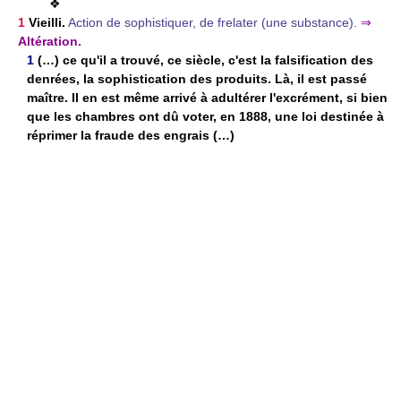
❖
1
Vieilli.
Action de sophistiquer, de frelater (une substance).
⇒
Altération.
1
(…) ce qu'il a trouvé, ce siècle, c'est la falsification des
denrées, la sophistication des produits. Là, il est passé
maître. Il en est même arrivé à adultérer l'excrément, si bien
que les chambres ont dû voter, en 1888, une loi destinée à
réprimer la fraude des engrais (…)