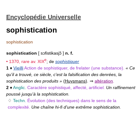
Encyclopédie Universelle
sophistication
sophistication
sophistication
[ sɔfistikasjɔ̃ ]
n. f.
e
• 1370, rare av.
XIX
; de
sophistiquer
1
♦
Vieilli
Action de sophistiquer, de frelater (une substance).
« Ce
qu'il a trouvé, ce siècle, c'est la falsification des denrées, la
sophistication des produits »
(
Huysmans
)
.
⇒
altération
.
2
♦
Anglic.
Caractère sophistiqué, affecté, artificiel.
Un raffinement
poussé jusqu'à la sophistication.
♢
Techn.
Évolution (des techniques) dans le sens de la
complexité.
Une chaîne hi-fi d'une extrême sophistication.